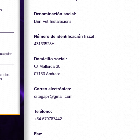
os
Denominación social:
Ben Fet Instalacions
Número de identificación fiscal:
43133528H
ualquier
Domicilio social:
C/ Mallorca 30
07150 Andratx
n sobre
de
Correo electrónico:
ortegap7@gmail.com
Teléfono:
+34 679787442
Fax: