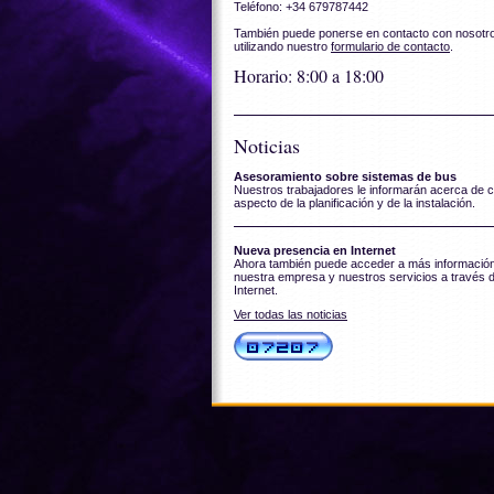
Teléfono: +34 679787442
También puede ponerse en contacto con nosotr
utilizando nuestro
formulario de contacto
.
Horario: 8:00 a 18:00
Noticias
Asesoramiento sobre sistemas de bus
Nuestros trabajadores le informarán acerca de c
aspecto de la planificación y de la instalación.
Nueva presencia en Internet
Ahora también puede acceder a más informació
nuestra empresa y nuestros servicios a través 
Internet.
Ver todas las noticias